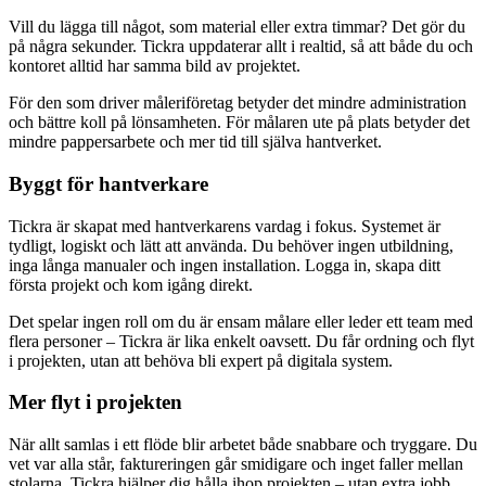
Vill du lägga till något, som material eller extra timmar? Det gör du
på några sekunder. Tickra uppdaterar allt i realtid, så att både du och
kontoret alltid har samma bild av projektet.
För den som driver måleriföretag betyder det mindre administration
och bättre koll på lönsamheten. För målaren ute på plats betyder det
mindre pappersarbete och mer tid till själva hantverket.
Byggt för hantverkare
Tickra är skapat med hantverkarens vardag i fokus. Systemet är
tydligt, logiskt och lätt att använda. Du behöver ingen utbildning,
inga långa manualer och ingen installation. Logga in, skapa ditt
första projekt och kom igång direkt.
Det spelar ingen roll om du är ensam målare eller leder ett team med
flera personer – Tickra är lika enkelt oavsett. Du får ordning och flyt
i projekten, utan att behöva bli expert på digitala system.
Mer flyt i projekten
När allt samlas i ett flöde blir arbetet både snabbare och tryggare. Du
vet var alla står, faktureringen går smidigare och inget faller mellan
stolarna. Tickra hjälper dig hålla ihop projekten – utan extra jobb.