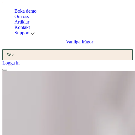
Boka demo
Om oss
Artiklar
Kontakt
Support
Vanliga frågor
Sök
efter:
Logga in