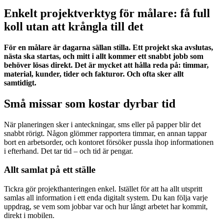
Enkelt projektverktyg för målare: få full
koll utan att krångla till det
För en målare är dagarna sällan stilla. Ett projekt ska avslutas,
nästa ska startas, och mitt i allt kommer ett snabbt jobb som
behöver lösas direkt. Det är mycket att hålla reda på: timmar,
material, kunder, tider och fakturor. Och ofta sker allt
samtidigt.
Små missar som kostar dyrbar tid
När planeringen sker i anteckningar, sms eller på papper blir det
snabbt rörigt. Någon glömmer rapportera timmar, en annan tappar
bort en arbetsorder, och kontoret försöker pussla ihop informationen
i efterhand. Det tar tid – och tid är pengar.
Allt samlat på ett ställe
Tickra gör projekthanteringen enkel. Istället för att ha allt utspritt
samlas all information i ett enda digitalt system. Du kan följa varje
uppdrag, se vem som jobbar var och hur långt arbetet har kommit,
direkt i mobilen.