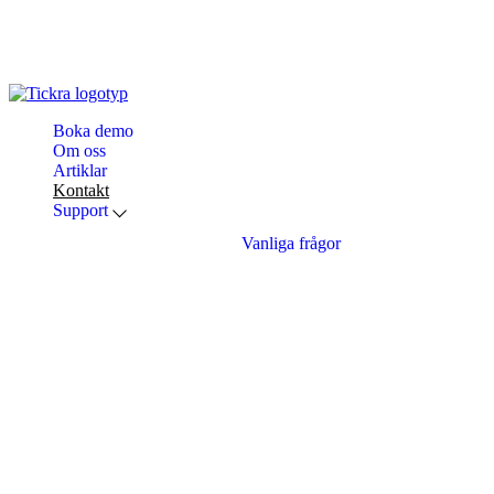
Boka demo
Om oss
Artiklar
Kontakt
Support
Vanliga frågor
Sök
efter:
Logga in
Startsida
/
Kontakt
Kontakt
Vill du veta mer om Tickra? Kontakta oss! Vi svarar snabbt och
hjälper dig gärna, oavsett om du är kund eller bara vill veta mer. Om
du har frågor kring systemet kan du vända dig till vår Support.