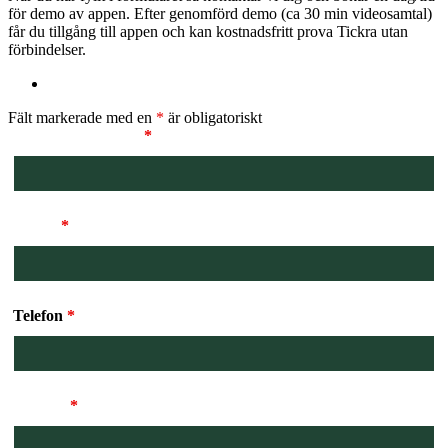
för demo av appen. Efter genomförd demo (ca 30 min videosamtal)
får du tillgång till appen och kan kostnadsfritt prova Tickra utan
förbindelser.
Fält markerade med en
*
är obligatoriskt
För och efternamn
*
E-post
*
Telefon
*
Företag
*