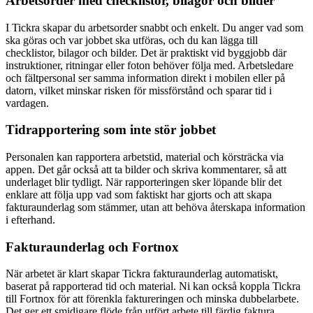
Arbetsorder med checklistor, bilagor och bilder
I Tickra skapar du arbetsorder snabbt och enkelt. Du anger vad som
ska göras och var jobbet ska utföras, och du kan lägga till
checklistor, bilagor och bilder. Det är praktiskt vid byggjobb där
instruktioner, ritningar eller foton behöver följa med. Arbetsledare
och fältpersonal ser samma information direkt i mobilen eller på
datorn, vilket minskar risken för missförstånd och sparar tid i
vardagen.
Tidrapportering som inte stör jobbet
Personalen kan rapportera arbetstid, material och körsträcka via
appen. Det går också att ta bilder och skriva kommentarer, så att
underlaget blir tydligt. När rapporteringen sker löpande blir det
enklare att följa upp vad som faktiskt har gjorts och att skapa
fakturaunderlag som stämmer, utan att behöva återskapa information
i efterhand.
Fakturaunderlag och Fortnox
När arbetet är klart skapar Tickra fakturaunderlag automatiskt,
baserat på rapporterad tid och material. Ni kan också koppla Tickra
till Fortnox för att förenkla faktureringen och minska dubbelarbete.
Det ger ett smidigare flöde från utfört arbete till färdig faktura.